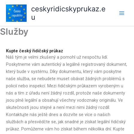
Skip
ceskyridicskyprukaz.e
to
u
content
Služby
Kupte český řidičský průkaz
Náš tým je velmi zkušený a pomohl už nespočtu lidí.
Poskytneme vám autentický a legálně registrovaný dokument,
který bude v systému. Díky dokumentu, který vám poskytne
naše služba, se nebudete muset obávat žádných problémů s
policií nebo inspekcí. Mezi řidičským průkazem vyrobeným u
nás a tím z úřadu není žádný rozdíl, protože naše dokumenty
jsou plně legální a obsahují všechny vodoznaky originálu. Ve
skutečnosti jsou stejné a není mezi nimi žádný rozdíl.
Kontaktujte nás ještě dnes a dozvíte se více o našich
službách a přesvědčte se, jak snadné je získat legální řidičský
průkaz. Pomůžeme vám ho získat během několika dní. Kupte