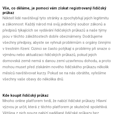
Vše, co děláme, je pomoci vám získat registrovaný řidičský
průkaz
Někteří lidé navštěvují tyto stránky a zpochybňují jejich legitimitu
a zákonnost. Každý národ má svůj jedinečný soubor zákonů a
předpisů týkajících se vydávání řidičských průkazů a naše týmy
jsou v těchto záležitostech dobře obeznámeny. Dodržujeme
všechny předpisy, abyste se vyhnuli problémům s orgány činnými
v trestním řízení. Cizinci se často potýkají s problémy při snaze o
výměnu nebo aktualizaci řidičských průkazů, pokud jejich
domovská země nemá s danou zemí uzavřenou dohodu, a proto
mohou muset před získáním nového řidičského průkazu několik
měsíců navštěvovat kurzy. Pokud se na nás obrátíte, vyřešíme
všechny vaše obavy do několika dnů.
Kde koupit řidičský průkaz
Mnoho online platforem tvrdí, že nabízí řidičské průkazy. Hlavní
výzvou je určit, která z těchto platforem je skutečně spolehlivá.
Většina z nich pouze nabízí padělané řidičské průkazy bez