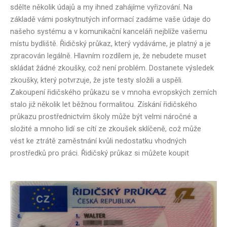
sdělte několik údajů a my ihned zahájíme vyřizování. Na
základě vámi poskytnutých informací zadáme vaše údaje do
našeho systému a v komunikační kanceláři nejblíže vašemu
místu bydliště. Řidičský průkaz, který vydáváme, je platný a je
zpracován legálně. Hlavním rozdílem je, že nebudete muset
skládat žádné zkoušky, což není problém. Dostanete výsledek
zkoušky, který potvrzuje, že jste testy složili a uspěli.
Zakoupení řidičského průkazu se v mnoha evropských zemích
stalo již několik let běžnou formalitou. Získání řidičského
průkazu prostřednictvím školy může být velmi náročné a
složité a mnoho lidí se cítí ze zkoušek sklíčeně, což může
vést ke ztrátě zaměstnání kvůli nedostatku vhodných
prostředků pro práci. Řidičský průkaz si můžete koupit