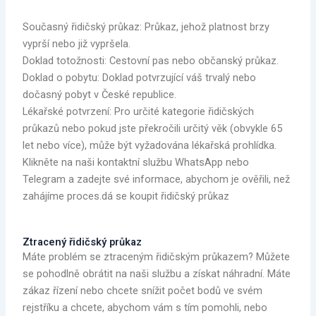
Současný řidičský průkaz: Průkaz, jehož platnost brzy
vyprší nebo již vypršela.
Doklad totožnosti: Cestovní pas nebo občanský průkaz.
Doklad o pobytu: Doklad potvrzující váš trvalý nebo
dočasný pobyt v České republice.
Lékařské potvrzení: Pro určité kategorie řidičských
průkazů nebo pokud jste překročili určitý věk (obvykle 65
let nebo více), může být vyžadována lékařská prohlídka.
Klikněte na naši kontaktní službu WhatsApp nebo
Telegram a zadejte své informace, abychom je ověřili, než
zahájíme proces.dá se koupit řidičský průkaz
Ztracený řidičský průkaz
Máte problém se ztraceným řidičským průkazem? Můžete
se pohodlně obrátit na naši službu a získat náhradní. Máte
zákaz řízení nebo chcete snížit počet bodů ve svém
rejstříku a chcete, abychom vám s tím pomohli, nebo