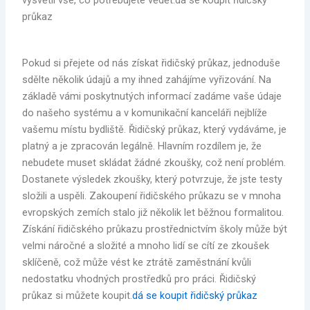
vysvětlí vše, co potřebujete vědět.dá se koupit řidičský
průkaz
Pokud si přejete od nás získat řidičský průkaz, jednoduše
sdělte několik údajů a my ihned zahájíme vyřizování. Na
základě vámi poskytnutých informací zadáme vaše údaje
do našeho systému a v komunikační kanceláři nejblíže
vašemu místu bydliště. Řidičský průkaz, který vydáváme, je
platný a je zpracován legálně. Hlavním rozdílem je, že
nebudete muset skládat žádné zkoušky, což není problém.
Dostanete výsledek zkoušky, který potvrzuje, že jste testy
složili a uspěli. Zakoupení řidičského průkazu se v mnoha
evropských zemích stalo již několik let běžnou formalitou.
Získání řidičského průkazu prostřednictvím školy může být
velmi náročné a složité a mnoho lidí se cítí ze zkoušek
sklíčeně, což může vést ke ztrátě zaměstnání kvůli
nedostatku vhodných prostředků pro práci. Řidičský
průkaz si můžete koupit.
dá se koupit řidičský průkaz