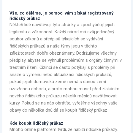
Vše, co děláme, je pomoci vám získat registrovaný
řidičský průkaz
Někteří lidé navštěvují tyto stránky a zpochybňují jejich
legitimitu a zákonnost. Každý národ má svůj jedinečný
soubor zákonů a předpisů týkajících se vydávání
řidičských průkazů a naše týmy jsou v těchto
záležitostech dobře obeznámeny. Dodržujeme všechny
předpisy, abyste se vyhnuli problémům s orgány činnými v
trestním řízení. Cizinci se často potýkají s problémy při
snaze o výměnu nebo aktualizaci řidičských průkazů,
pokud jejich domovská země nemá s danou zemí
uzavřenou dohodu, a proto mohou muset před získáním
nového řidičského průkazu několik měsíců navštěvovat
kurzy. Pokud se na nás obrátíte, vyřešíme všechny vaše
obavy do několika dnů.dá se koupit řidičský průkaz
Kde koupit řidičský průkaz
Mnoho online platforem tvrdí, že nabízí řidičské průkazy.