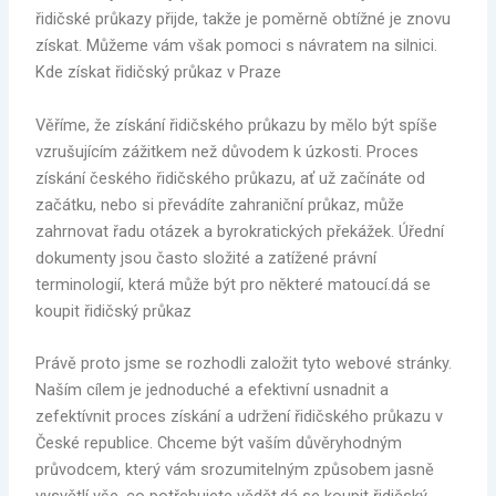
řidičské průkazy přijde, takže je poměrně obtížné je znovu
získat. Můžeme vám však pomoci s návratem na silnici.
Kde získat řidičský průkaz v Praze
Věříme, že získání řidičského průkazu by mělo být spíše
vzrušujícím zážitkem než důvodem k úzkosti. Proces
získání českého řidičského průkazu, ať už začínáte od
začátku, nebo si převádíte zahraniční průkaz, může
zahrnovat řadu otázek a byrokratických překážek. Úřední
dokumenty jsou často složité a zatížené právní
terminologií, která může být pro některé matoucí.dá se
koupit řidičský průkaz
Právě proto jsme se rozhodli založit tyto webové stránky.
Naším cílem je jednoduché a efektivní usnadnit a
zefektívnit proces získání a udržení řidičského průkazu v
České republice. Chceme být vaším důvěryhodným
průvodcem, který vám srozumitelným způsobem jasně