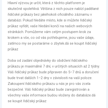
Hlavní výzvou je určit, která z těchto platforem je
skutečně spolehlivá. Většina z nich pouze nabízí padělané
řidičské průkazy bez jakéhokoli oficiálního záznamu v
databázi. Pokud hledáte místo, kde si můžete řidičský
průkaz vyřídit, vaše hledání končí na našich webových
stránkách. Pomůžeme vám celým postupem krok za
krokem a vše, co od vás potřebujeme, jsou vaše údaje,
zatímco my se postaráme o zbytek.dá se koupit řidičský
průkaz
Doba od zadání objednávky do obdržení řidičského
průkazu je maximálně 7 dní, v určitých situacích až 2 týdny.
Váš řidičský průkaz bude připraven do 5–7 dnů a doručení
bude trvat dalších 1–2 dny v závislosti na vaší poloze.
Zakoupení řidičského průkazu u nás je pro vás zcela
bezpečné. Váš řidičský průkaz bude zaregistrován a
všechny vaše informace budou vloženy do databáze.dá
se koupit řidičský průkaz