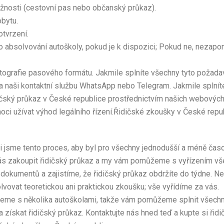
žnosti (cestovní pas nebo občanský průkaz).
bytu.
tvrzení.
 absolvování autoškoly, pokud je k dispozici; Pokud ne, nezap
ografie pasového formátu. Jakmile splníte všechny tyto požadav
a naši kontaktní službu WhatsApp nebo Telegram. Jakmile splnít
ičský průkaz v České republice prostřednictvím našich webových
oci užívat výhod legálního řízení.Řidičské zkoušky v České repu
i jsme tento proces, aby byl pro všechny jednodušší a méně čas
nás zakoupit řidičský průkaz a my vám pomůžeme s vyřízením vš
dokumentů a zajistíme, že řidičský průkaz obdržíte do týdne. N
vovat teoretickou ani praktickou zkoušku; vše vyřídíme za vás.
jeme s několika autoškolami, takže vám pomůžeme splnit všech
 získat řidičský průkaz. Kontaktujte nás hned teď a kupte si řidi