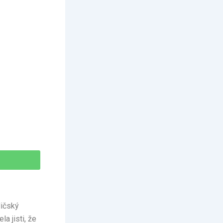
dičský
a jisti, že