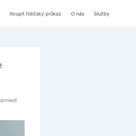
t
Koupit řidičský průkaz
O nás
Služby
e
 provedl