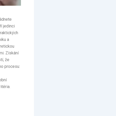
ládnete
í jedinci
raktických
iku a
oretickou
mi. Získání
tí, že
ého procesu:
obní
téria.