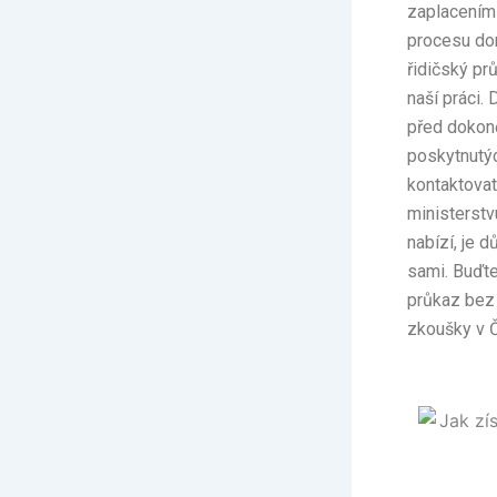
zaplacením 
procesu do
řidičský pr
naší práci.
před dokonč
poskytnutý
kontaktova
ministerstv
nabízí, je 
sami. Buďte
průkaz bez 
zkoušky v 