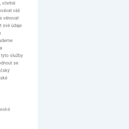
, včetně
ovávat váš
ás věnovat
it své údaje
h
budeme
a
 tyto služby
hodnout se
ičský
čské