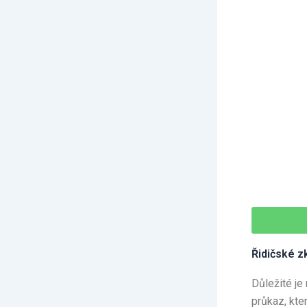
Řidičské z
Důležité je
průkaz, kte