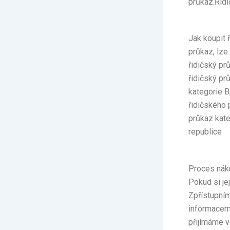
průkaz.Řid
Jak koupit 
průkaz, lze
řidičský pr
řidičský pr
kategorie B
řidičského 
průkaz kate
republice
Proces náku
Pokud si je
Zpřístupním
informacem
přijímáme v