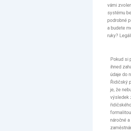
vámi zvolen
systému bez
podrobné po
a budete mo
ruky? Legál
Pokud si p
ihned zah
údaje do 
Řidičský p
je, že ne
výsledek z
řidičskéh
formalitou
náročné a 
zaměstnán