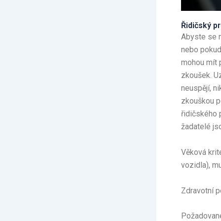
Řidičský p
Abyste se m
nebo pokud 
mohou mít p
zkoušek. Uz
neuspějí, n
zkouškou po
řidičského 
žadatelé js
Věková krit
vozidla), m
Zdravotní p
Požadovan