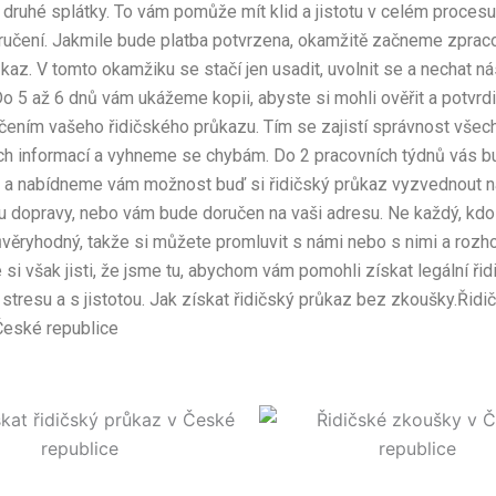
druhé splátky. To vám pomůže mít klid a jistotu v celém procesu
ručení. Jakmile bude platba potvrzena, okamžitě začneme zprac
ůkaz. V tomto okamžiku se stačí jen usadit, uvolnit se a nechat n
 Do 5 až 6 dnů vám ukážeme kopii, abyste si mohli ověřit a potvrd
ením vašeho řidičského průkazu. Tím se zajistí správnost všec
ch informací a vyhneme se chybám. Do 2 pracovních týdnů vás 
t a nabídneme vám možnost buď si řidičský průkaz vyzvednout n
u dopravy, nebo vám bude doručen na vaši adresu. Ne každý, kdo
důvěryhodný, takže si můžete promluvit s námi nebo s nimi a roz
 si však jisti, že jsme tu, abychom vám pomohli získat legální řid
stresu a s jistotou. Jak získat řidičský průkaz bez zkoušky.Řidi
České republice