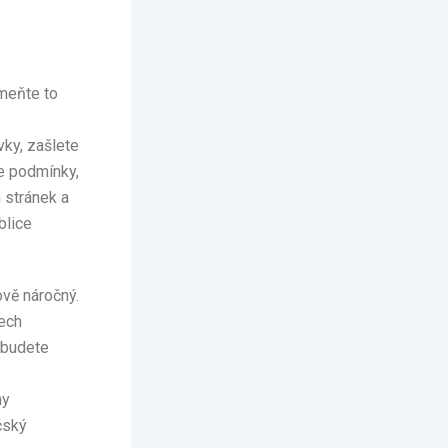
omeňte to
ky, zašlete
e podmínky,
 stránek a
blice
ově náročný.
ech
ebudete
ny
čský