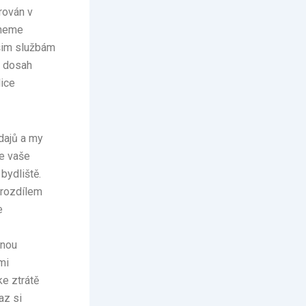
rován v
tneme
ašim službám
a dosah
lice
dajů a my
me vaše
bydliště.
 rozdílem
e
žnou
mi
ke ztrátě
az si