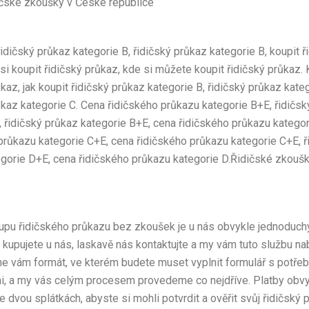
ičské zkoušky v České republice
řidičský průkaz kategorie B, řidičský průkaz kategorie B, koupit ř
 si koupit řidičský průkaz, kde si můžete koupit řidičský průkaz.
ůkaz, jak koupit řidičský průkaz kategorie B, řidičský průkaz kateg
ůkaz kategorie C. Cena řidičského průkazu kategorie B+E, řidičs
, řidičský průkaz kategorie B+E, cena řidičského průkazu kategor
průkazu kategorie C+E, cena řidičského průkazu kategorie C+E, ř
gorie D+E, cena řidičského průkazu kategorie D.Řidičské zkouš
pu řidičského průkazu bez zkoušek je u nás obvykle jednoduchý 
j kupujete u nás, laskavě nás kontaktujte a my vám tuto službu n
e vám formát, ve kterém budete muset vyplnit formulář s potře
i, a my vás celým procesem provedeme co nejdříve. Platby obv
e dvou splátkách, abyste si mohli potvrdit a ověřit svůj řidičský