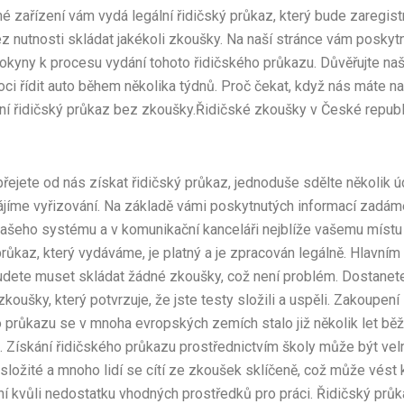
é zařízení vám vydá legální řidičský průkaz, který bude zaregist
 nutnosti skládat jakékoli zkoušky. Na naší stránce vám posky
kyny k procesu vydání tohoto řidičského průkazu. Důvěřujte n
ci řídit auto během několika týdnů. Proč čekat, když nás máte n
ní řidičský průkaz bez zkoušky.Řidičské zkoušky v České repub
řejete od nás získat řidičský průkaz, jednoduše sdělte několik ú
ájíme vyřizování. Na základě vámi poskytnutých informací zadá
našeho systému a v komunikační kanceláři nejblíže vašemu místu 
růkaz, který vydáváme, je platný a je zpracován legálně. Hlavním
budete muset skládat žádné zkoušky, což není problém. Dostanet
koušky, který potvrzuje, že jste testy složili a uspěli. Zakoupení
o průkazu se v mnoha evropských zemích stalo již několik let bě
. Získání řidičského průkazu prostřednictvím školy může být vel
složité a mnoho lidí se cítí ze zkoušek sklíčeně, což může vést 
í kvůli nedostatku vhodných prostředků pro práci. Řidičský průk