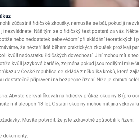
růkaz
ohli zúčastnit řidičské zkoušky, nemusíte se bát, pokud ji nezv
ji nezvládnete. Náš tým se o řidičský test postará za vás. Někteř
otíže nebo nedostatek sebevědomí při skládání teoretických i p
náváme, že někteří lidé během praktických zkoušek prožívají pan
ikoli kvůli nedostatku řidičských dovedností. Jiní mohou mít s te
tíže kvůli jazykové bariéře, zejména pokud jsou rodilými mluvčí
průkazu v České republice se skládá z několika kroků, které zajis
ou dostatečně připraveni na bezpečné řízení. Níže je shrnutí cel
éria: Abyste se kvalifikovali na řidičský průkaz skupiny B (pro os
usíte mít alespoň 18 let. Ostatní skupiny mohou mít jiná věková kri
ožadavky: Musíte potvrdit, že jste zdravotně způsobilí k řízení.
é dokumenty: