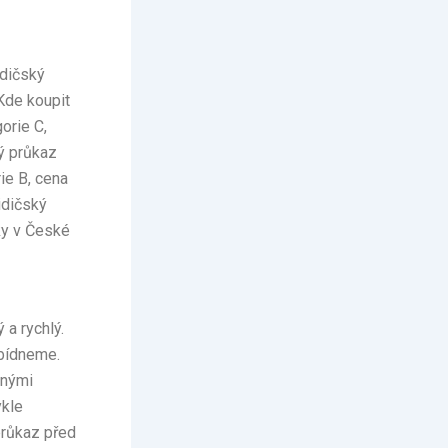
idičský
 Kde koupit
orie C,
ký průkaz
ie B, cena
idičský
ky v České
a rychlý.
abídneme.
bnými
ykle
 průkaz před