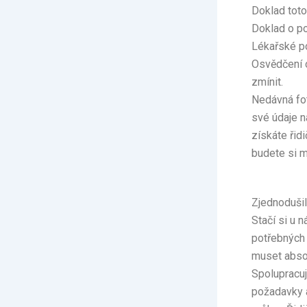
Doklad toto
Doklad o po
Lékařské po
Osvědčení o
zmínit.
Nedávná fot
své údaje n
získáte řid
budete si m
Zjednodušil
Stačí si u 
potřebných 
muset absol
Spolupracu
požadavky a