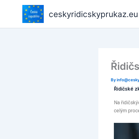
Skip
to
ceskyridicskyprukaz.eu
content
Řidič
By
info@cesky
Řidičské z
Na řidičský
celým proc